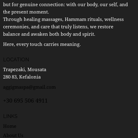
but for genuine connection: with our body, our self, and
the present moment.
Through healing massages, Hammam rituals, wellness
ceremonies, and care that truly listens, we restore
balance and awaken both body and spirit.
Here, every touch carries meaning.
LOCATION
Trapezaki, Mousata
280 83, Kefalonia
aggigmaspa@gmail.com
+30 695 506 4911
LINKS
Home
About Us