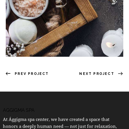
PREV PROJECT
NEXT PROJECT
AGGIGMA SPA
At Ággigma spa center, we have created a space that
honors a deeply human need — not just for relaxation,