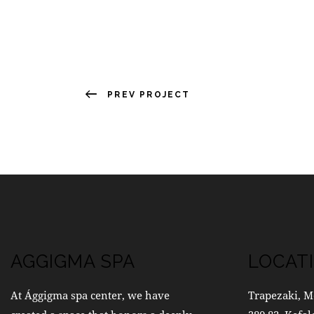
PREV PROJECT
AGGIGMA SPA
LOCAT
At Ággigma spa center, we have
Trapezaki, M