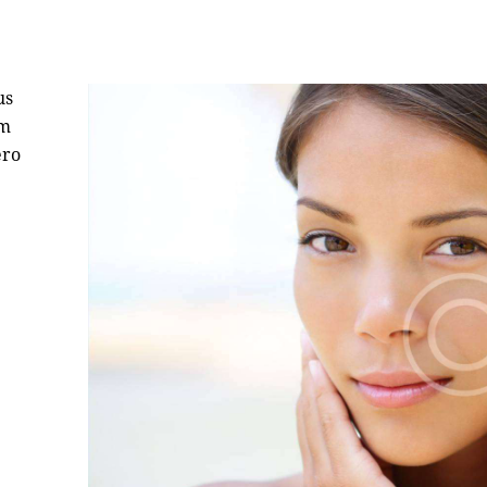
us
um
ero